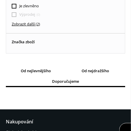
Textilní roletky DEN / NOC
Je zlevněno
Vertikální žaluzie
Výprodej
Zobrazit další (2)
Dřevěné žaluzie
Značka zboží
Od nejlevnějšího
Od nejdražšího
Doporučujeme
Nakupování