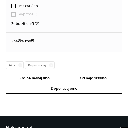
Textilní roletky DEN / NOC
Je zlevněno
Vertikální žaluzie
Výprodej
Zobrazit další (2)
Dřevěné žaluzie
Značka zboží
Akce
Doporučený
Od nejlevnějšího
Od nejdražšího
Doporučujeme
Nakupování