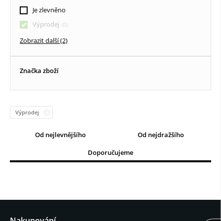
Textilní roletky DEN / NOC
Je zlevněno
Vertikální žaluzie
Výprodej
Zobrazit další (2)
Dřevěné žaluzie
Značka zboží
Výprodej
Od nejlevnějšího
Od nejdražšího
Doporučujeme
Nakupování