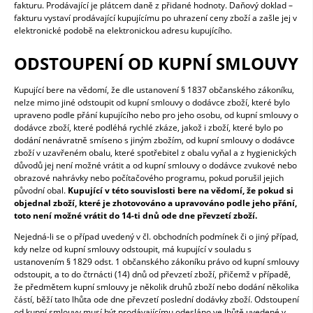
fakturu. Prodávající je plátcem daně z přidané hodnoty. Daňový doklad –
fakturu vystaví prodávající kupujícímu po uhrazení ceny zboží a zašle jej v
elektronické podobě na elektronickou adresu kupujícího.
ODSTOUPENÍ OD KUPNÍ SMLOUVY
Kupující bere na vědomí, že dle ustanovení § 1837 občanského zákoníku,
nelze mimo jiné odstoupit od kupní smlouvy o dodávce zboží, které bylo
upraveno podle přání kupujícího nebo pro jeho osobu, od kupní smlouvy o
dodávce zboží, které podléhá rychlé zkáze, jakož i zboží, které bylo po
dodání nenávratně smíseno s jiným zbožím, od kupní smlouvy o dodávce
zboží v uzavřeném obalu, které spotřebitel z obalu vyňal a z hygienických
důvodů jej není možné vrátit a od kupní smlouvy o dodávce zvukové nebo
obrazové nahrávky nebo počítačového programu, pokud porušil jejich
původní obal.
Kupující v této souvislosti bere na vědomí, že pokud si
objednal zboží, které je zhotovováno a upravováno podle jeho přání,
toto není možné vrátit do 14-ti dnů ode dne převzetí zboží.
Nejedná-li se o případ uvedený v čl. obchodních podmínek či o jiný případ,
kdy nelze od kupní smlouvy odstoupit, má kupující v souladu s
ustanovením § 1829 odst. 1 občanského zákoníku právo od kupní smlouvy
odstoupit, a to do čtrnácti (14) dnů od převzetí zboží, přičemž v případě,
že předmětem kupní smlouvy je několik druhů zboží nebo dodání několika
částí, běží tato lhůta ode dne převzetí poslední dodávky zboží. Odstoupení
od kupní smlouvy musí být prodávajícímu odesláno ve lhůtě uvedené v