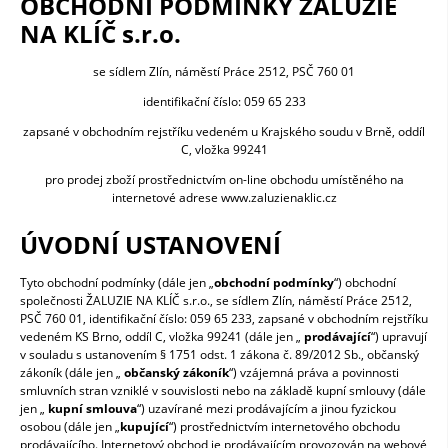
OBCHODNÍ PODMÍNKY
ŽALUZIE
NA KLÍČ s.r.o.
se sídlem Zlín, náměstí Práce 2512, PSČ 760 01
identifikační číslo: 059 65 233
zapsané v obchodním rejstříku vedeném u Krajského soudu v Brně, oddíl
C, vložka 99241
pro prodej zboží prostřednictvím on-line obchodu umístěného na
internetové adrese
www.zaluzienaklic.cz
ÚVODNÍ USTANOVENÍ
Tyto obchodní podmínky (dále jen „
obchodní podmínky
“) obchodní
společnosti ŽALUZIE NA KLÍČ s.r.o., se sídlem Zlín, náměstí Práce 2512,
PSČ 760 01, identifikační číslo: 059 65 233, zapsané v obchodním rejstříku
vedeném KS Brno, oddíl C, vložka 99241 (dále jen „
prodávající
“) upravují
v souladu s ustanovením § 1751 odst. 1 zákona č. 89/2012 Sb., občanský
zákoník (dále jen „
občanský zákoník
“) vzájemná práva a povinnosti
smluvních stran vzniklé v souvislosti nebo na základě kupní smlouvy (dále
jen „
kupní smlouva
“) uzavírané mezi prodávajícím a jinou fyzickou
osobou (dále jen „
kupující
“) prostřednictvím internetového obchodu
prodávajícího. Internetový obchod je prodávajícím provozován na webové