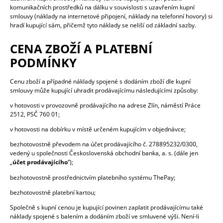
komunikačních prostředků na dálku v souvislosti s uzavřením kupní
smlouvy (náklady na internetové připojení, náklady na telefonní hovory) si
hradí kupující sám, přičemž tyto náklady se neliší od základní sazby.
CENA ZBOŽÍ A PLATEBNÍ
PODMÍNKY
Cenu zboží a případné náklady spojené s dodáním zboží dle kupní
smlouvy může kupující uhradit prodávajícímu následujícími způsoby:
v hotovosti v provozovně prodávajícího na adrese Zlín, náměstí Práce
2512, PSČ 760 01;
v hotovosti na dobírku v místě určeném kupujícím v objednávce;
bezhotovostně převodem na účet prodávajícího č. 278895232/0300,
vedený u společnosti Československá obchodní banka, a. s. (dále jen
„
účet prodávajícího
“);
bezhotovostně prostřednictvím platebního systému ThePay;
bezhotovostně platební kartou;
Společně s kupní cenou je kupující povinen zaplatit prodávajícímu také
náklady spojené s balením a dodáním zboží ve smluvené výši. Není-li