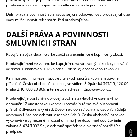
prodávaného zboží, případně i v sídle nebo místě podnikání.
Další práva a povinnosti stran související s odpovědností prodávajícího za
vady může upravit reklamační řád prodávajícího.
DALŠÍ PRÁVA A POVINNOSTI
SMLUVNÍCH STRAN
Kupující nabývá vlastnictví ke zboží zaplacením celé kupní ceny zboží.
Prodávající není ve vztahu ke kupujícímu vázán žádnými kodexy chování
ve smyslu ustanovení § 1826 odst. 1 písm. e) občanského zákoníku.
K mimosoudnímu řešení spotřebitelských sporů z kupní smlouvy je
příslušná Česká obchodní inspekce, se sídlem Štěpánská 567/15, 120 00
Praha 2, IČ: 000 20 869, internetová adresa: http://www.coi.cz.
Prodávající je oprávněn k prodeji zboží na základě živnostenského
oprávnění. Živnostenskou kontrolu provádí v rámci své působnosti
příslušný živnostenský úřad. Dozor nad oblastí ochrany osobních údajů
vykonává Úřad pro ochranu osobních údajů. Česká obchodní inspekce
vykonává ve vymezeném rozsahu mimo jiné dozor nad dodržováním
zákona č. 634/1992 Sb., o ochraně spotřebitele, ve znění pozdějších
předpisů.