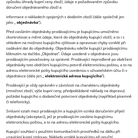
způsobu úhrady kupní ceny zboží, údaje o požadovaném způsobu
doručení objednávaného zboží a
informace o nákladech spojených s dodáním zboží (dále společně jen
jako „
objednávka
“).
Před zasláním objednávky prodávajícímu je kupujícímu umožněno
zkontrolovat a měnit údaje, které do objednávky kupující vložil, a to i s
ohledem na možnost kupujícího zjišťovat a opravovat chyby vzniklé při
zadávání dat do objednávky. Objednávku odešle kupující prodávajícímu
kliknutím na tlačítko „Objednat“. Údaje uvedené v objednávce jsou
prodávajícím považovány za správné. Prodávající neprodleně po obdržení
objednávky toto obdržení kupujícímu potvrdí elektronickou poštou, a to na
adresu elektronické pošty kupujícího uvedenou v uživatelském účtu či v
objednávce (dále jen „
elektronická adresa kupujícího
“).
Prodávající je vždy oprávněn v závislosti na charakteru objednávky
(množství zboží, výše kupní ceny, předpokládané náklady na dopravu)
požádat kupujícího o dodatečné potvrzení objednávky (například písemně
či telefonicky).
Smluvní vztah mezi prodávajícím a kupujícím vzniká doručením přijetí
objednávky (akceptací), jež je prodávajícím zasláno kupujícímu
elektronickou poštou, a to na adresu elektronické pošty kupujícího.
Kupující souhlasí s použitím komunikačních prostředků na dálku při
uzavírání kupní smlouvy. Náklady vzniklé kupujícímu při použití