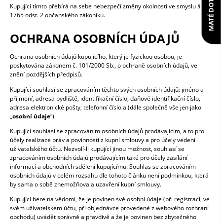
MATÉ DOTAZ?
Kupující tímto přebírá na sebe nebezpečí změny okolností ve smyslu §
1765 odst. 2 občanského zákoníku.
OCHRANA OSOBNÍCH ÚDAJŮ
Ochrana osobních údajů kupujícího, který je fyzickou osobou, je
poskytována zákonem č. 101/2000 Sb., o ochraně osobních údajů, ve
znění pozdějších předpisů.
Kupující souhlasí se zpracováním těchto svých osobních údajů: jméno a
příjmení, adresa bydliště, identifikační číslo, daňové identifikační číslo,
adresa elektronické pošty, telefonní číslo a (dále společně vše jen jako
„
osobní údaje
“).
Kupující souhlasí se zpracováním osobních údajů prodávajícím, a to pro
účely realizace práv a povinností z kupní smlouvy a pro účely vedení
uživatelského účtu. Nezvolí-li kupující jinou možnost, souhlasí se
zpracováním osobních údajů prodávajícím také pro účely zasílání
informací a obchodních sdělení kupujícímu. Souhlas se zpracováním
osobních údajů v celém rozsahu dle tohoto článku není podmínkou, která
by sama o sobě znemožňovala uzavření kupní smlouvy.
Kupující bere na vědomí, že je povinen své osobní údaje (při registraci, ve
svém uživatelském účtu, při objednávce provedené z webového rozhraní
obchodu) uvádět správně a pravdivě a že je povinen bez zbytečného