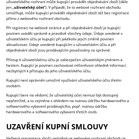
uživatelského rozhraní může kupující provádět objednávání zboží (dále
jen „
uživatelský účet
“). V případě, že to webové rozhraní obchodu
umožňuje, může kupující provádět objednávání zboží též bez registrace
přímo z webového rozhraní obchodu.
Při registraci na webové stránce a při objednávání zboží je kupující
povinen uvádět správně a pravdivě všechny údaje. Údaje uvedené v
uživatelském účtu je kupující při jakékoliv jejich změně povinen
aktualizovat. Údaje uvedené kupujícím v uživatelském účtu a při
objednávání zboží jsou prodávajícím považovány za správné.
Přístup k uživatelskému účtu je zabezpečen uživatelským jménem a
heslem. Kupující je povinen zachovávat mlčenlivost ohledně informací
nezbytných k přístupu do jeho uživatelského účtu.
Kupující není oprávněn umožnit využívání uživatelského účtu třetím
osobám.
Kupující bere na vědomí, že uživatelský účet nemusí být dostupný
nepřetržitě, a to zejména s ohledem na nutnou údržbu hardwarového a
softwarového vybavení prodávajícího, popř. nutnou údržbu
hardwarového a softwarového vybavení třetích osob.
UZAVŘENÍ KUPNÍ SMLOUVY
Veškerá prezentace zboží umístěná ve webovém rozhraní obchodu je