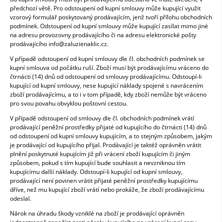
předchozí větě. Pro odstoupení od kupní smlouvy může kupující využit
vzorový formulář poskytovaný prodávajícím, jenž tvoří přílohu obchodních
podmínek. Odstoupení od kupní smlouvy může kupující zasílat mimo jiné
na adresu provozovny prodávajícího či na adresu elektronické pošty
prodávajícího info@zaluzienaklic.cz.
V případě odstoupení od kupní smlouvy dle čl. obchodních podmínek se
kupní smlouva od počátku ruší. Zboží musí být prodávajícímu vráceno do
čtrnácti (14) dnů od odstoupení od smlouvy prodávajícímu. Odstoupí-li
kupující od kupní smlouvy, nese kupující náklady spojené s navrácením
zboží prodávajícímu, a to i v tom případě, kdy zboží nemůže být vráceno
pro svou povahu obvyklou poštovní cestou.
V případě odstoupení od smlouvy dle čl. obchodních podmínek vrátí
prodávající peněžní prostředky přijaté od kupujícího do čtrnácti (14) dnů
od odstoupení od kupní smlouvy kupujícím, a to stejným způsobem, jakým
je prodávající od kupujícího přijal. Prodávající je taktéž oprávněn vrátit
plnění poskytnuté kupujícím již při vrácení zboží kupujícím či jiným
způsobem, pokud s tím kupující bude souhlasit a nevzniknou tím
kupujícímu další náklady. Odstoupí-li kupující od kupní smlouvy,
prodávající není povinen vrátit přijaté peněžní prostředky kupujícímu
dříve, než mu kupující zboží vrátí nebo prokáže, že zboží prodávajícímu
odeslal.
Nárok na úhradu škody vzniklé na zboží je prodávající oprávněn