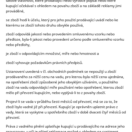
takové vlastnosti, které prodávající nebo výrobce popsal nebo které
kupující očekával s ohledem na povahu zboží a na základě reklamy jimi
prováděné,
se zboží hodí k účelu, který pro jeho použití prodávající uvádí nebo ke
kterému se zboží tohoto druhu obvykle používá,
zboží odpovídá jakostí nebo provedením smluvenému vzorku nebo
předloze, byla-li jakost nebo provedení určeno podle smluveného vzorku
nebo předlohy,
je zboží v odpovídajícím množství, míře nebo hmotnosti a
zboží vyhovuje požadavkům právních předpisů.
Ustanovení uvedená v čl. obchodních podmínek se nepoužijí u zboží
prodávaného za nižší cenu na vadu, pro kterou byla nižší cena ujednána,
na opotřebení zboží způsobené jeho obvyklým užíváním, u použitého
zboží na vadu odpovídající míře používání nebo opotřebení, kterou zboží
mělo při převzetí kupujícím, nebo vyplývá-li to z povahy zboží.
Projeví-li se vada v průběhu šesti měsíců od převzetí, má se za to, že
zboží bylo vadné již při převzetí. Kupující je oprávněn uplatnit právo z
vady, která se vyskytne u spotřebního zboží v době dvaceti čtyř měsíců od
převzetí.
Práva z vadného plnění uplatňuje kupující u prodávajícího na adrese jeho
provozovny, v níž je přijetí reklamace možné s ohledem na sortiment