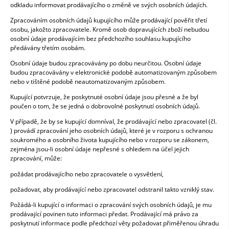
odkladu informovat prodávajícího o změně ve svých osobních údajích.
Zpracováním osobních údajů kupujícího může prodávající pověřit třetí
osobu, jakožto zpracovatele. Kromě osob dopravujících zboží nebudou
osobní údaje prodávajícím bez předchozího souhlasu kupujícího
předávány třetím osobám.
Osobní údaje budou zpracovávány po dobu neurčitou. Osobní údaje
budou zpracovávány v elektronické podobě automatizovaným způsobem
nebo v tištěné podobě neautomatizovaným způsobem.
Kupující potvrzuje, že poskytnuté osobní údaje jsou přesné a že byl
poučen o tom, že se jedná o dobrovolné poskytnutí osobních údajů.
V případě, že by se kupující domníval, že prodávající nebo zpracovatel (čl.
) provádí zpracování jeho osobních údajů, které je v rozporu s ochranou
soukromého a osobního života kupujícího nebo v rozporu se zákonem,
zejména jsou-li osobní údaje nepřesné s ohledem na účel jejich
zpracování, může:
požádat prodávajícího nebo zpracovatele o vysvětlení,
požadovat, aby prodávající nebo zpracovatel odstranil takto vzniklý stav.
Požádá-li kupující o informaci o zpracování svých osobních údajů, je mu
prodávající povinen tuto informaci předat. Prodávající má právo za
poskytnutí informace podle předchozí věty požadovat přiměřenou úhradu