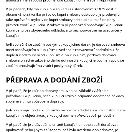
jednostranně započíst proti nároku kupujícího na vrácení kupní ceny.
V případech, kdy má kupující v souladu s ustanovením § 1829 odst. 1
občanského zákoníku právo od kupní smlouvy odstoupit, je prodávající
také oprávněn kdykoliv od kupní smlouvy odstoupit, a to až do doby
převzetí zboží kupujícím. V takovém případě vrátí prodávající kupujícímu
kupní cenu bez zbytečného odkladu, a to bezhotovostně na účet určený
kupujícím.
Je-li společně se zbožím poskytnut kupujícímu dárek, je darovací smlouva
mezi prodávajícím a kupujícím uzavřena s rozvazovací podmínkou, že
dojde-li k odstoupení od kupní smlouvy kupujícím, pozbývá darovací
smlouva ohledně takového dárku účinnosti a kupující je povinen spolu se
zbožím prodávajícímu vrátit i poskytnutý dárek.
PŘEPRAVA A DODÁNÍ ZBOŽÍ
V případě, že je způsob dopravy smluven na základě zvláštního
požadavku kupujícího, nese kupující riziko a případné dodatečné náklady
spojené s tímto způsobem dopravy.
Je-li prodávající podle kupní smlouvy povinen dodat zboží na místo určené
kupujícím v objednávce, je kupující povinen převzít zboží při dodání.
V případě, že je z důvodů na straně kupujícího nutno zboží doručovat
opakovaně nebo jiným způsobem, než bylo uvedeno v objednávce, je