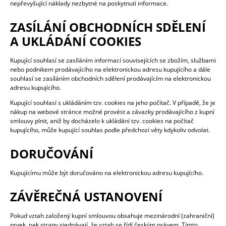
nepřevyšující náklady nezbytné na poskytnutí informace.
ZASÍLÁNÍ OBCHODNÍCH SDĚLENÍ
A UKLÁDÁNÍ COOKIES
Kupující souhlasí se zasíláním informací souvisejících se zbožím, službami
nebo podnikem prodávajícího na elektronickou adresu kupujícího a dále
souhlasí se zasíláním obchodních sdělení prodávajícím na elektronickou
adresu kupujícího.
Kupující souhlasí s ukládáním tzv. cookies na jeho počítač. V případě, že je
nákup na webové stránce možné provést a závazky prodávajícího z kupní
smlouvy plnit, aniž by docházelo k ukládání tzv. cookies na počítač
kupujícího, může kupující souhlas podle předchozí věty kdykoliv odvolat.
DORUČOVÁNÍ
Kupujícímu může být doručováno na elektronickou adresu kupujícího.
ZÁVĚREČNÁ USTANOVENÍ
Pokud vztah založený kupní smlouvou obsahuje mezinárodní (zahraniční)
prvek, pak strany sjednávají, že vztah se řídí českým právem. Tímto