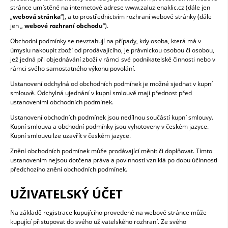
stránce umístěné na internetové adrese www.zaluzienaklic.cz (dále jen
„
webová stránka
“), a to prostřednictvím rozhraní webové stránky (dále
jen „
webové rozhraní obchodu
“).
Obchodní podmínky se nevztahují na případy, kdy osoba, která má v
úmyslu nakoupit zboží od prodávajícího, je právnickou osobou či osobou,
jež jedná při objednávání zboží v rámci své podnikatelské činnosti nebo v
rámci svého samostatného výkonu povolání.
Ustanovení odchylná od obchodních podmínek je možné sjednat v kupní
smlouvě. Odchylná ujednání v kupní smlouvě mají přednost před
ustanoveními obchodních podmínek.
Ustanovení obchodních podmínek jsou nedílnou součástí kupní smlouvy.
Kupní smlouva a obchodní podmínky jsou vyhotoveny v českém jazyce.
Kupní smlouvu lze uzavřít v českém jazyce.
Znění obchodních podmínek může prodávající měnit či doplňovat. Tímto
ustanovením nejsou dotčena práva a povinnosti vzniklá po dobu účinnosti
předchozího znění obchodních podmínek.
UŽIVATELSKÝ ÚČET
Na základě registrace kupujícího provedené na webové stránce může
kupující přistupovat do svého uživatelského rozhraní. Ze svého