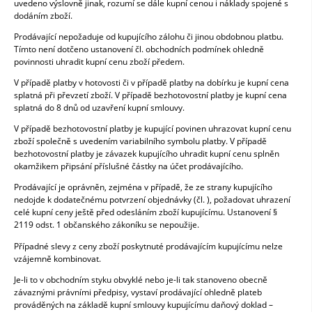
uvedeno výslovně jinak, rozumí se dále kupní cenou i náklady spojené s
dodáním zboží.
Prodávající nepožaduje od kupujícího zálohu či jinou obdobnou platbu.
Tímto není dotčeno ustanovení čl. obchodních podmínek ohledně
povinnosti uhradit kupní cenu zboží předem.
V případě platby v hotovosti či v případě platby na dobírku je kupní cena
splatná při převzetí zboží. V případě bezhotovostní platby je kupní cena
splatná do 8 dnů od uzavření kupní smlouvy.
V případě bezhotovostní platby je kupující povinen uhrazovat kupní cenu
zboží společně s uvedením variabilního symbolu platby. V případě
bezhotovostní platby je závazek kupujícího uhradit kupní cenu splněn
okamžikem připsání příslušné částky na účet prodávajícího.
Prodávající je oprávněn, zejména v případě, že ze strany kupujícího
nedojde k dodatečnému potvrzení objednávky (čl. ), požadovat uhrazení
celé kupní ceny ještě před odesláním zboží kupujícímu. Ustanovení §
2119 odst. 1 občanského zákoníku se nepoužije.
Případné slevy z ceny zboží poskytnuté prodávajícím kupujícímu nelze
vzájemně kombinovat.
Je-li to v obchodním styku obvyklé nebo je-li tak stanoveno obecně
závaznými právními předpisy, vystaví prodávající ohledně plateb
prováděných na základě kupní smlouvy kupujícímu daňový doklad –