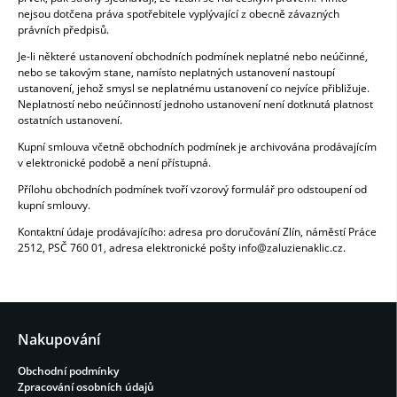
nejsou dotčena práva spotřebitele vyplývající z obecně závazných
právních předpisů.
Je-li některé ustanovení obchodních podmínek neplatné nebo neúčinné,
nebo se takovým stane, namísto neplatných ustanovení nastoupí
ustanovení, jehož smysl se neplatnému ustanovení co nejvíce přibližuje.
Neplatností nebo neúčinností jednoho ustanovení není dotknutá platnost
ostatních ustanovení.
Kupní smlouva včetně obchodních podmínek je archivována prodávajícím
v elektronické podobě a není přístupná.
Přílohu obchodních podmínek tvoří vzorový formulář pro odstoupení od
kupní smlouvy.
Kontaktní údaje prodávajícího: adresa pro doručování Zlín, náměstí Práce
2512, PSČ 760 01, adresa elektronické pošty info@zaluzienaklic.cz.
Nakupování
Obchodní podmínky
Zpracování osobních údajů