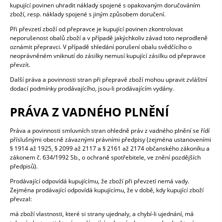
kupující povinen uhradit náklady spojené s opakovaným doručováním
zboží, resp. náklady spojené s jiným způsobem doručení.
Při převzetí zboží od přepravce je kupující povinen zkontrolovat
neporušenost obalů zboží a v případě jakýchkoliv závad toto neprodleně
oznámit přepravci. V případě shledání porušení obalu svědčícího o
neoprávněném vniknutí do zásilky nemusí kupující zásilku od přepravce
převzít.
Další práva a povinnosti stran při přepravě zboží mohou upravit zvláštní
dodací podmínky prodávajícího, jsou-li prodávajícím vydány.
PRÁVA Z VADNÉHO PLNĚNÍ
Práva a povinnosti smluvních stran ohledně práv z vadného plnění se řídí
příslušnými obecně závaznými právními předpisy (zejména ustanoveními
§ 1914 až 1925, § 2099 až 2117 a § 2161 až 2174 občanského zákoníku a
zákonem č. 634/1992 Sb., o ochraně spotřebitele, ve znění pozdějších
předpisů).
Prodávající odpovídá kupujícímu, že zboží při převzetí nemá vady.
Zejména prodávající odpovídá kupujícímu, že v době, kdy kupující zboží
převzal:
má zboží vlastnosti, které si strany ujednaly, a chybí-li ujednání, má