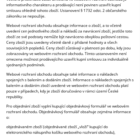
informativního charakteru a prodávající není povinen uzavřít kupní
smlouvu ohledně tohoto zboží. Ustanovení § 1732 odst. 2 občanského
zákoníku se nepoužije.
Webové rozhraní obchodu obsahuje informace o zboží, a to včetně
uvedení cen jednotlivého zboží a nákladů za navrácení zboží, jestliže toto
zboží ze své podstaty nemůže být navráceno obvyklou poštovní cestou.
Ceny zboží jsou uvedeny včetně daně z přidané hodnoty a všech
souvisejících poplatků. Ceny zboží zůstávají v platnosti po dobu, kdy jsou
zobrazovány ve webovém rozhraní obchodu. Tímto ustanovením není
omezena možnost prodávajícího uzavřít kupní smlouvu za individuálně
sjednaných podmínek.
Webové rozhraní obchodu obsahuje také informace o nákladech
spojených s balením a dodáním zboží. Informace o nákladech spojených s
balením a dodáním zboží uvedené ve webovém rozhraní obchodu platí
pouze v případech, kdy je zboží doručováno v rámci území České
republiky.
Pro objednání zboží vyplní kupující objednávkový formulář ve webovém
rozhraní obchodu. Objednávkový formulář obsahuje zejména informace
o:
objednávaném zboží (objednávané zboží „vloží“ kupující do
elektronického nákupního košíku webového rozhraní obchodu),