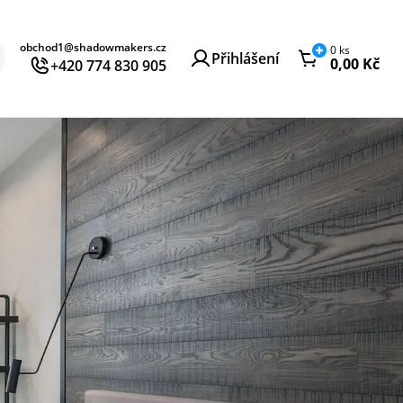
obchod1@shadowmakers.cz
0
ks
Přihlášení
0,00
Kč
+420 774 830 905