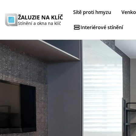
Sítě proti hmyzu
Venkov
ŽALUZIE NA KLÍČ
Stínění a okna na klíč
Interiérové stínění