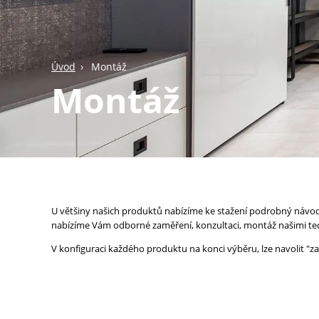
Úvod
Montáž
Montáž
U většiny našich produktů nabízíme ke stažení podrobný návod p
nabízíme Vám odborné zaměření, konzultaci, montáž našimi te
V konfiguraci každého produktu na konci výběru, lze navolit 