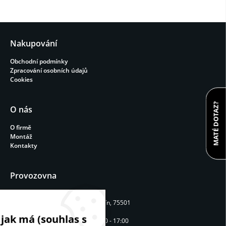
Nakupování
Obchodní podmínky
Zpracování osobních údajů
Cookies
MATÉ DOTAZ?
O nás
O firmě
Montáž
Kontakty
Provozovna
REPAVIA STAV s.r.o.
Machalův dvůr 54, Rokytnice, Vsetín, 75501
Provozní doba
 jak má (souhlas s
Pondělí - Pátek: 9:00 - 12:00 / 13:00 - 17:00