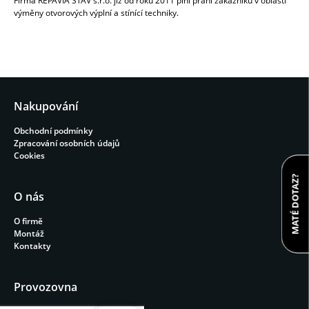
Firma REPAVIA STAV s.r.o. již od roku 2011 plní přání zákazníků v oblasti
výměny otvorových výplní a stínící techniky.
Nakupování
Obchodní podmínky
Zpracování osobních údajů
Cookies
MATÉ DOTAZ?
O nás
O firmě
Montáž
Kontakty
Provozovna