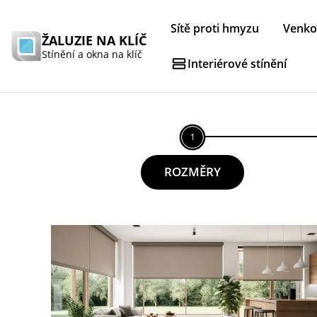
Sítě proti hmyzu
Venkov
ŽALUZIE NA KLÍČ
Stínění a okna na klíč
Interiérové stínění
Úvod
Textilní roleta DEN/NOC JAZZ EXPERT
1
ROZMĚRY