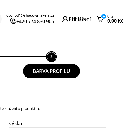
obchod1@shadowmakers.cz
0
ks
Přihlášení
0,00
Kč
+420 774 830 905
3
BARVA PROFILU
ke stažení u produktu).
výška