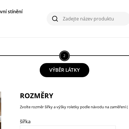
ní stínění
Vyhledávání
Vyhledávání
2
VÝBĚR LÁTKY
ROZMĚRY
Zvolte rozměr šířky a výšky roletky podle návodu na zaměření ( 
šířka