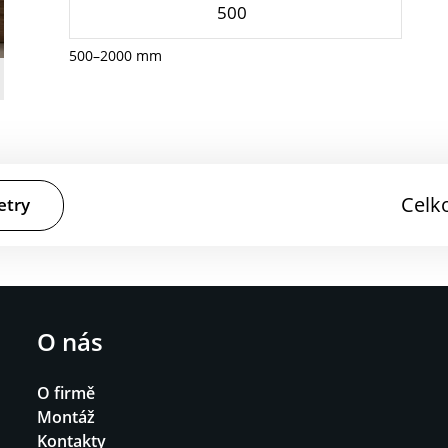
500–2000 mm
Celk
etry
O nás
O firmě
Montáž
Kontakty