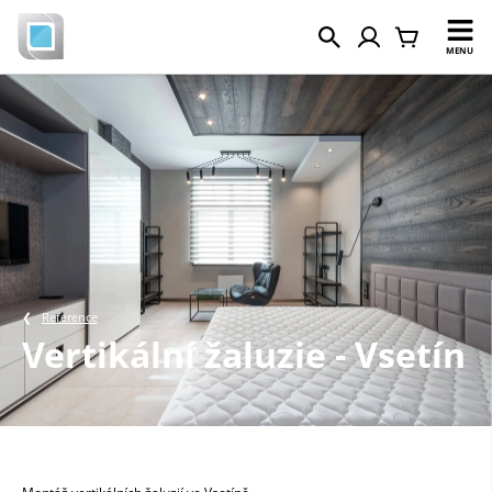
MENU
Reference
Vertikální žaluzie - Vsetín