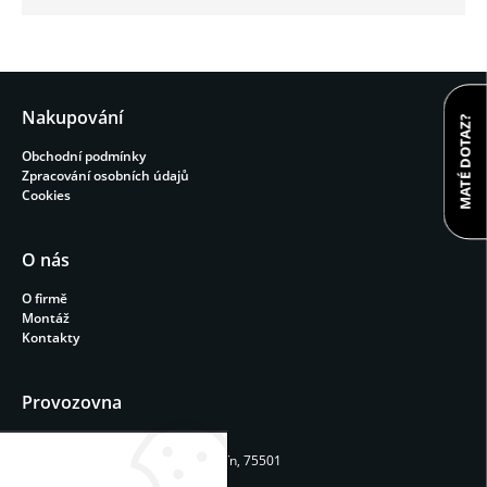
Nakupování
MATÉ DOTAZ?
Obchodní podmínky
Zpracování osobních údajů
Cookies
O nás
O firmě
Montáž
Kontakty
Provozovna
REPAVIA STAV s.r.o.
Machalův dvůr 54, Rokytnice, Vsetín, 75501
Provozní doba