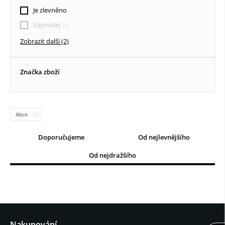
Textilní roletky DEN / NOC
Je zlevněno
Vertikální žaluzie
Výprodej
Zobrazit další (2)
Dřevěné žaluzie
Značka zboží
Akce
Doporučujeme
Od nejlevnějšího
Od nejdražšího
Nakupování