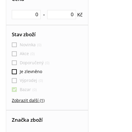
Textilní roletky
Textilní roletky DEN / NOC
-
Kč
Vertikální žaluzie
Stav zboží
Dřevěné žaluzie
Novinka
Akce
Doporučený
Je zlevněno
Výprodej
Bazar
Zobrazit další (1)
Značka zboží