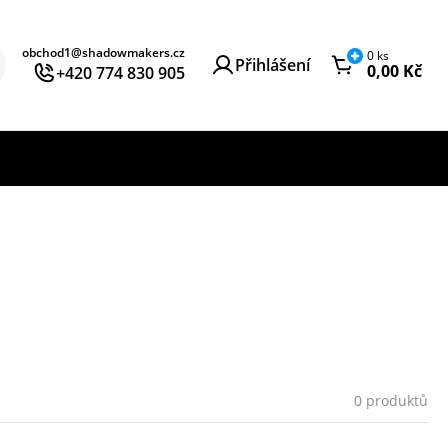
obchod1@shadowmakers.cz
0
ks
Přihlášení
0,00
Kč
+420 774 830 905
0 produktů