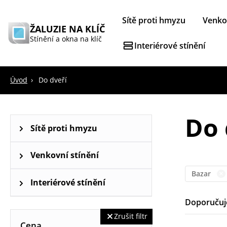
Sítě proti hmyzu
Venkov
ŽALUZIE NA KLÍČ
Stínění a okna na klíč
Interiérové stínění
Úvod
Do dveří
Do 
Sítě proti hmyzu
Sítě proti hmyzu na okna
Venkovní stínění
Bazar
Venkovní rolety
Interiérové stínění
Doporuču
Horizontální žaluzie
Zrušit filtr
Cena