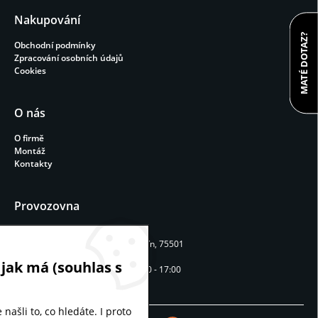
Nakupování
MATÉ DOTAZ?
Obchodní podmínky
Zpracování osobních údajů
Cookies
O nás
O firmě
Montáž
Kontakty
Provozovna
REPAVIA STAV s.r.o.
Machalův dvůr 54, Rokytnice, Vsetín, 75501
Provozní doba
 jak má (souhlas s
Pondělí - Pátek: 9:00 - 12:00 / 13:00 - 17:00
našli to, co hledáte. I proto