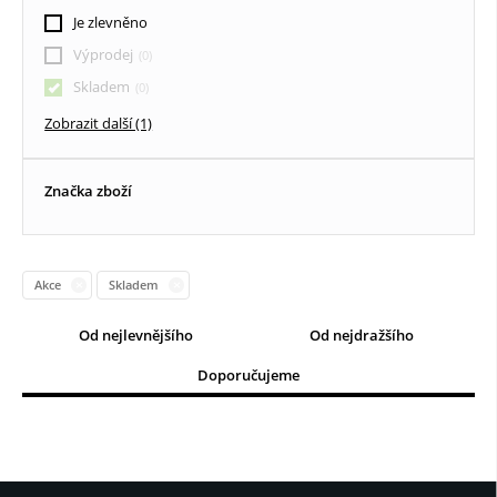
Textilní roletky DEN / NOC
Je zlevněno
Vertikální žaluzie
Výprodej
Skladem
Dřevěné žaluzie
Zobrazit další (1)
Značka zboží
Akce
Skladem
Od nejlevnějšího
Od nejdražšího
Doporučujeme