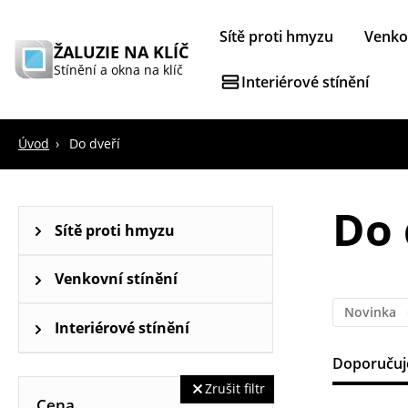
Sítě proti hmyzu
Venkov
ŽALUZIE NA KLÍČ
Stínění a okna na klíč
Interiérové stínění
Úvod
Do dveří
Do 
Sítě proti hmyzu
Sítě proti hmyzu na okna
Venkovní stínění
Novinka
Venkovní rolety
Interiérové stínění
Doporuču
Horizontální žaluzie
Zrušit filtr
Cena