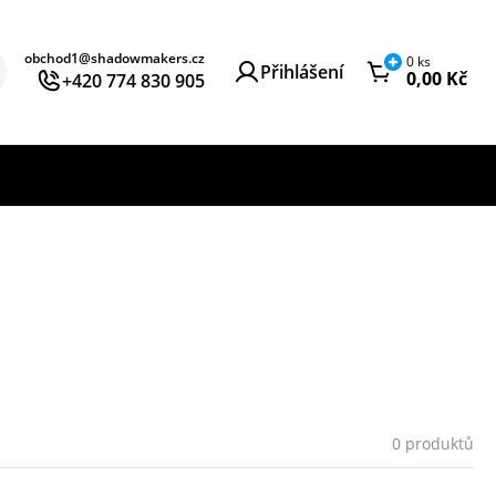
obchod1@shadowmakers.cz
0
ks
Přihlášení
0,00
Kč
+420 774 830 905
0 produktů