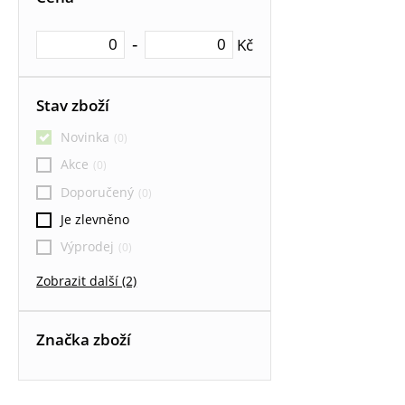
Textilní roletky
Textilní roletky DEN / NOC
-
Kč
Vertikální žaluzie
Stav zboží
Dřevěné žaluzie
Novinka
Akce
Doporučený
Je zlevněno
Výprodej
Zobrazit další (2)
Značka zboží