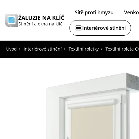
Sítě proti hmyzu
Venkov
ŽALUZIE NA KLÍČ
Stínění a okna na klíč
Interiérové stínění
Úvod
Interiérové stínění
Textilní roletky
Textilní roleta