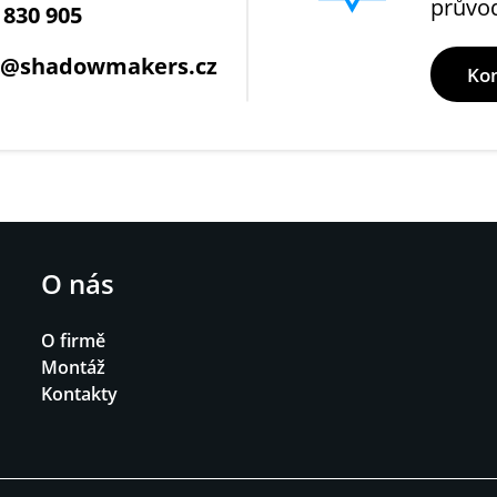
průvo
 830 905
1@shadowmakers.cz
Ko
O nás
O firmě
Montáž
Kontakty