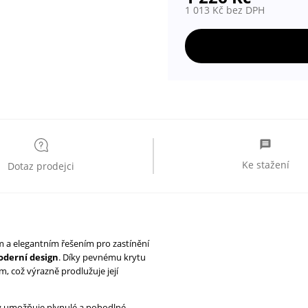
1 013
Kč
Ke stažení
Dotaz prodejci
m a elegantním řešením pro zastínění
oderní design
. Díky pevnému krytu
, což výrazně prodlužuje její
rý umožňuje plynulé a pohodlné