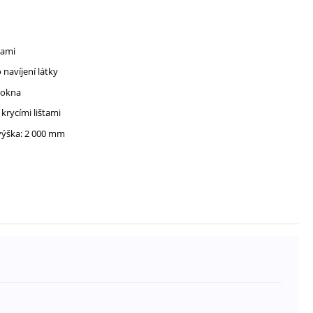
tami
 navíjení látky
 okna
 krycími lištami
 výška: 2 000 mm