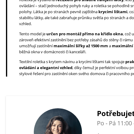
ovládání – stačí jednoduchý pohyb ruky a roletka se pohodlně s
polohy. Látka je po stranách pevně zajištěna
krycími lištami
, c
stabilitu látky, ale také zabraňuje průniku světla po stranách a do
vzhled.
Tento model je
určen pro montáž přímo na křídlo okna
, což 
zároveň efektivní zastínění bez potřeby zásahů do stěny či rámu
umožňují zastínění
maximální šířky až 1500 mm
a
maximální 
běžná okna v domácnosti či kanceláři.
Textilní roletka s krytem návinu a krycími lištami tak spojuje
prak
ovládání a elegantní vzhled
, díky čemuž je perfektní volbou pr
stylové řešení pro zastínění oken svého domova či pracovního p
Potřebujet
Po - Pá 11:00 