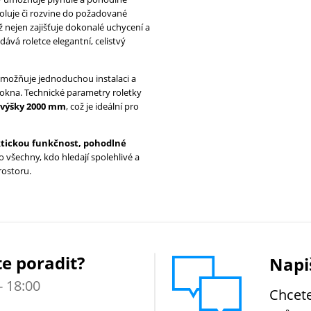
roluje či rozvine do požadované
ož nejen zajišťuje dokonalé uchycení a
dává roletce elegantní, celistvý
umožňuje jednoduchou instalaci a
 okna. Technické parametry roletky
výšky 2000 mm
, což je ideální pro
tickou funkčnost, pohodlné
o všechny, kdo hledají spolehlivé a
rostoru.
e poradit?
Napi
- 18:00
Chcete