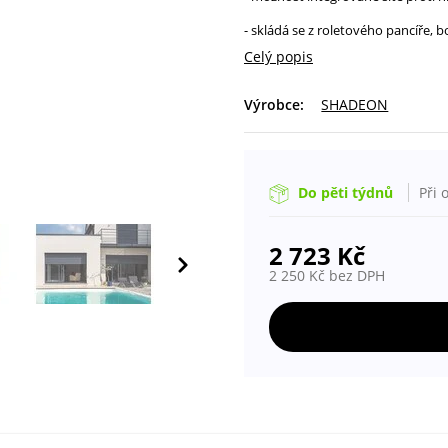
- skládá se z roletového pancíře, bo
Celý popis
Výrobce:
SHADEON
Do pěti týdnů
Při 
2 723
Kč
2 250
Kč