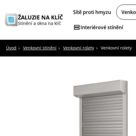
Sítě proti hmyzu
Venkov
ŽALUZIE NA KLÍČ
Stínění a okna na klíč
Interiérové stínění
Úvod
Venkovní stínění
Venkovní rolety
Venkovní rolety