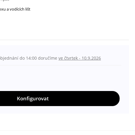
xu a vodících lišt
objednání do 14:00 doručíme
ve čtvrtek - 10.9.2026
Konfigurovat