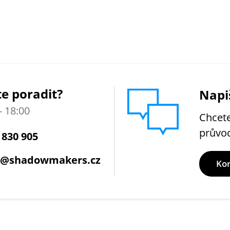
e poradit?
Napi
- 18:00
Chcete
průvo
 830 905
1@shadowmakers.cz
Ko