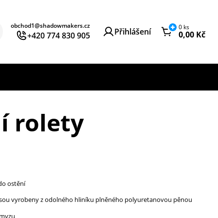
obchod1@shadowmakers.cz
0
ks
Přihlášení
0,00
Kč
+420 774 830 905
 rolety
do ostění
t jsou vyrobeny z odolného hliníku plněného polyuretanovou pěnou
 hmyzu