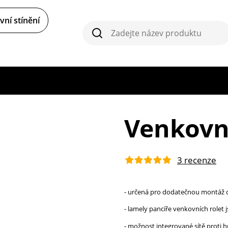
ní stínění
Vyhledávání
Vyhledávání
Venkovní
3 recenze
- určená pro dodatečnou montáž 
- lamely pancíře venkovních role
- možnost integrované sítě proti