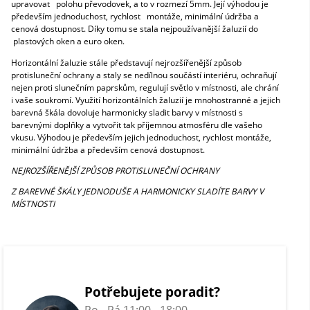
upravovat polohu převodovek, a to v rozmezí 5mm. Její výhodou je
především jednoduchost, rychlost montáže, minimální údržba a
cenová dostupnost. Díky tomu se stala nejpoužívanější žaluzií do
plastových oken a euro oken.
Horizontální žaluzie stále představují nejrozšířenější způsob
protisluneční ochrany a staly se nedílnou součástí interiéru, ochraňují
nejen proti
slunečním paprskům, regulují světlo v místnosti, ale chrání
i vaše soukromí. Využití horizontálních žaluzií je mnohostranné a jejich
barevná škála dovoluje harmonicky sladit barvy v místnosti s
barevnými doplňky a vytvořit tak příjemnou atmosféru dle vašeho
vkusu. Výhodou je především jejich jednoduchost, rychlost montáže,
minimální údržba a především cenová dostupnost.
NEJROZŠÍŘENĚJŠÍ ZPŮSOB PROTISLUNEČNÍ OCHRANY
Z BAREVNÉ ŠKÁLY JEDNODUŠE A HARMONICKY SLADÍTE BARVY V
MÍSTNOSTI
Potřebujete poradit?
Po - Pá 11:00 - 18:00