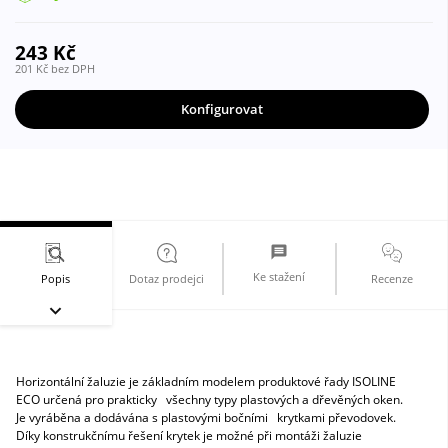
243
Kč
201
Kč
Konfigurovat
Ke stažení
Popis
Dotaz prodejci
Recenze
Horizontální žaluzie je základním modelem produktové řady ISOLINE
ECO určená pro prakticky všechny typy plastových a dřevěných oken.
Je vyráběna a dodávána s plastovými bočními krytkami převodovek.
Díky konstrukčnímu řešení krytek je možné při montáži žaluzie