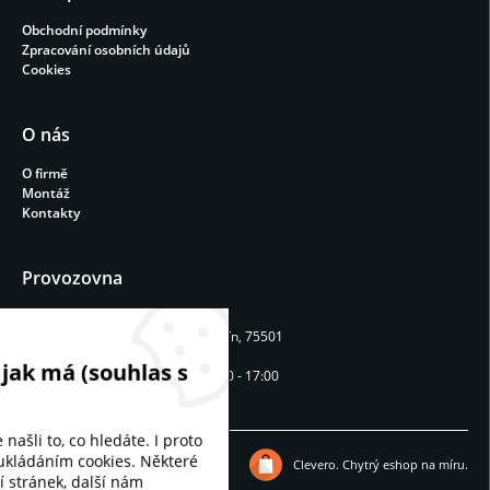
Obchodní podmínky
Zpracování osobních údajů
Cookies
O nás
O firmě
Montáž
Kontakty
Provozovna
REPAVIA STAV s.r.o.
Machalův dvůr 54, Rokytnice, Vsetín, 75501
Provozní doba
 jak má (souhlas s
Pondělí - Pátek: 9:00 - 12:00 / 13:00 - 17:00
našli to, co hledáte. I proto
ukládáním cookies. Některé
Žaluzie na klíč | © 2026
Clevero.
Chytrý eshop na míru.
 stránek, další nám