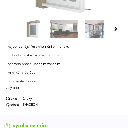
- nejoblíbenější řešení stínění v interiéru
- jednoduchost a rychlost montáže
- ochrana před slunečním zářením
- minimální údržba
- cenová dostupnost
Celý popis
Záruka:
2 roky
Výrobce:
SHADEON
výroba na míru