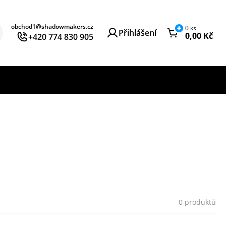
obchod1@shadowmakers.cz
0
ks
Přihlášení
0,00
Kč
+420 774 830 905
0 produktů