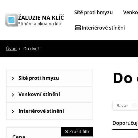
Sítě proti hmyzu
Venkov
ŽALUZIE NA KLÍČ
Stínění a okna na klíč
Interiérové stínění
Úvod
Do dveří
Do 
Sítě proti hmyzu
Sítě proti hmyzu na okna
Venkovní stínění
Bazar
Venkovní rolety
Interiérové stínění
Doporuču
Horizontální žaluzie
Zrušit filtr
Cena