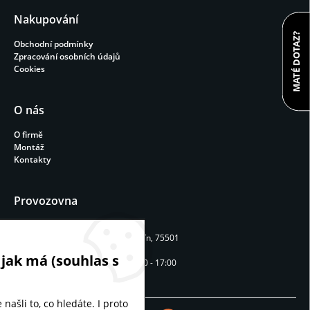
Nakupování
MATÉ DOTAZ?
Obchodní podmínky
Zpracování osobních údajů
Cookies
O nás
O firmě
Montáž
Kontakty
Provozovna
REPAVIA STAV s.r.o.
Machalův dvůr 54, Rokytnice, Vsetín, 75501
Provozní doba
 jak má (souhlas s
Pondělí - Pátek: 9:00 - 12:00 / 13:00 - 17:00
našli to, co hledáte. I proto