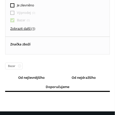
Textilní roletky DEN / NOC
Je zlevněno
Vertikální žaluzie
Výprodej
Bazar
Dřevěné žaluzie
Zobrazit další (1)
Značka zboží
Bazar
Od nejlevnějšího
Od nejdražšího
Doporučujeme