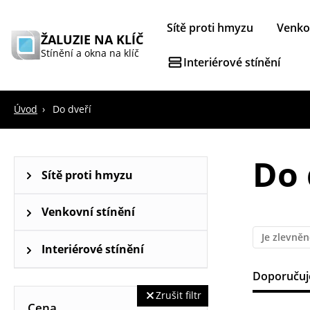
Sítě proti hmyzu
Venkov
ŽALUZIE NA KLÍČ
Stínění a okna na klíč
Interiérové stínění
Úvod
Do dveří
Do 
Sítě proti hmyzu
Sítě proti hmyzu na okna
Venkovní stínění
Je zlevně
Venkovní rolety
Interiérové stínění
Doporuču
Horizontální žaluzie
Zrušit filtr
Cena