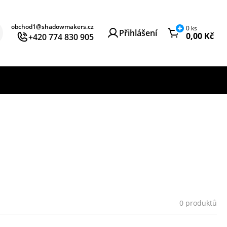
obchod1@shadowmakers.cz
0
ks
Přihlášení
0,00
Kč
+420 774 830 905
0 produktů